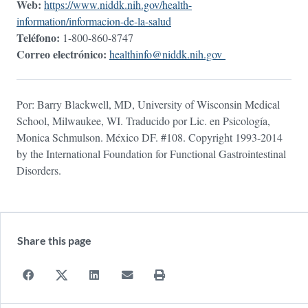
Web:
https://www.niddk.nih.gov/health-
information/informacion-de-la-salud
Teléfono:
1-800-860-8747
Correo electrónico:
healthinfo@niddk.nih.gov
Por: Barry Blackwell, MD, University of Wisconsin Medical
School, Milwaukee, WI. Traducido por Lic. en Psicología,
Monica Schmulson. México DF. #108. Copyright 1993-2014
by the International Foundation for Functional Gastrointestinal
Disorders.
Share this page