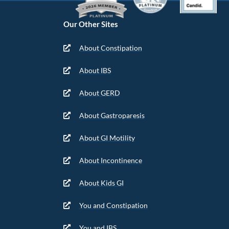
Our Other Sites
About Constipation
About IBS
About GERD
About Gastroparesis
About GI Motility
About Incontinence
About Kids GI
You and Constipation
You and IBS