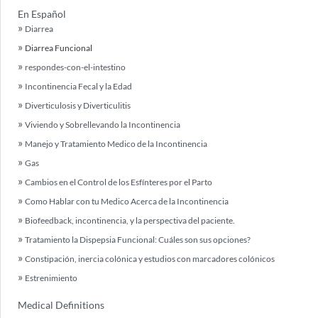
En Español
Diarrea
Diarrea Funcional
respondes-con-el-intestino
Incontinencia Fecal y la Edad
Diverticulosis y Diverticulitis
Viviendo y Sobrellevando la Incontinencia
Manejo y Tratamiento Medico de la Incontinencia
Gas
Cambios en el Control de los Esfínteres por el Parto
Como Hablar con tu Medico Acerca de la Incontinencia
Biofeedback, incontinencia, y la perspectiva del paciente.
Tratamiento la Dispepsia Funcional: Cuáles son sus opciones?
Constipación, inercia colónica y estudios con marcadores colónicos
Estrenimiento
Medical Definitions