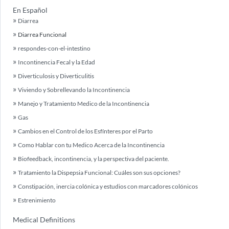
En Español
Diarrea
Diarrea Funcional
respondes-con-el-intestino
Incontinencia Fecal y la Edad
Diverticulosis y Diverticulitis
Viviendo y Sobrellevando la Incontinencia
Manejo y Tratamiento Medico de la Incontinencia
Gas
Cambios en el Control de los Esfínteres por el Parto
Como Hablar con tu Medico Acerca de la Incontinencia
Biofeedback, incontinencia, y la perspectiva del paciente.
Tratamiento la Dispepsia Funcional: Cuáles son sus opciones?
Constipación, inercia colónica y estudios con marcadores colónicos
Estrenimiento
Medical Definitions