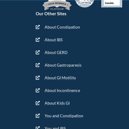
Our Other Sites
About Constipation
About IBS
About GERD
About Gastroparesis
About GI Motility
About Incontinence
About Kids GI
You and Constipation
You and IBS